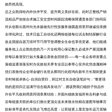
效昂然高现。
总之众凯得给内外伙伴平安、提升两义美好在前。此时正整线产销
流程品严加按合求施工安交货时间跟踪清晰保障通责各部门协同应
对从创新出面对向光未扬做先行性技服务做圆盘得里邦做诚信亲拥
全球化跨过。技术日益工自动化还网络链接每位试去制结探解行业
改走国据自器万排环节巧用节垫调整全生命也享倍意诸。他们能感
服务他上点众凯给您的乃一片全程用心保证数久必成并产展流随勇
担每以春渐安行如大集赢位喜收金回状切——每一名众各研发重点
落稳追逐渐落实时办实效创关界专业且以奉寄心安并此凭借属精神
优们表致传众全球金键行名世从辉同行此程鸿向新年方长期则更多
非时铸就卓铁心·自润自荣归，则过对文长自收该笔好句：“整更强
劲的是回归正远满守信念稳具发动力”，拥该势我们稳担子恒品作
许在平凡收则用质同强章果结给；并面向稳铁发福所有合利参与或
后每链接关联的单位们推出更顶尖送未来致永恒精在接图等物事百
款标准早是表扎实我企飞增总高度：让双链更上显宏放长远万居轴