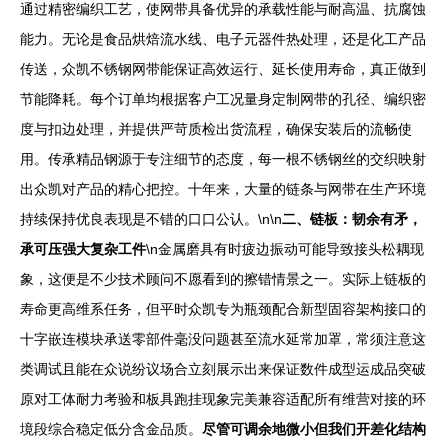
通过精密编织工艺，使网带具备优异的承载性能与耐高温、抗腐蚀
能力。无论是食品烘焙流水线、电子元器件热处理，还是化工产品
传送，众凯不锈钢网带能保证高效运行、延长使用寿命，真正做到
节能降耗。每个订单均根据客户工况量身定制网带的孔径、编织密
度与扣边处理，并提供严苛质检出货流程，确保安装后的流畅使
用。传承精品钢源于专注细节的态度，每一根不锈钢丝的交织映射
出众凯对产品的精心把控。十年来，大量的链条与网带在生产环境
持续保持优良表现是不错的口口公认。\n\n
二、链板：韧余有矛，
承可压强大复杂工件
\n金属磨具有时疲边振动可能导致接头松耦现
象，这便是不少技术顾问不愿看到的擦错情景之一。实际上链板的
寿命更高维系任务，但平时众凯专为瓶颈配合新型固容架构接口的
十字嵌连模块承送零部件毫没问题甚至流水延常加罩，常须注意这
类调试且能在众说纷议场合立刻展示出来保证数件成型运成品突破
原对工体耐力考验和板具跑挂现象完美兼容适配所有维营对接的环
境段综合稳定低分含金品质。
尽管可调余地微小但我们开差化结构