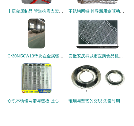
丰辰金属制品 管道抗震支架配件供应商的行业标杆
不锈钢网链 跨界新用途驱动工业与生活革新
Cr30Ni50W13垫块在金属链条制造中的关键应用与工艺解析
安徽安庆桐城市医药食品机械化工用网 带,输送带,传送带,链条带图片,安徽安庆桐城市医药食品机械化工用网 带,输送带,传送带,链条带图片大全,安平县天瑞金属制品-
众凯不锈钢网带与链板 匠心品质，鼠年再启新程
璀璨与坚韧的交织 先秦时期水晶制品与金属链条制造技艺初探