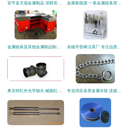
安平县天瑞金属制品 深耕安徽阜阳界首市医药食品机械化工领域，提供专业螺旋带、输送带、传送带及链条带解决方案与产品图鉴
金康新能源 一条金属链条背后的全球创新故事
金属链条及其他金属制品制造行业的新动向——聚焦常熟市尚湖镇金泰金属制品厂
余姚市哲峰洁具厂 专注品质，打造多元化家用金属制品矩阵
奥夫特红外光学镜头 赋能红外测温、安全监控与机器视觉，引领金属制造智能化
专业供应各类金属吊链 连接品质与美学的工业艺术品